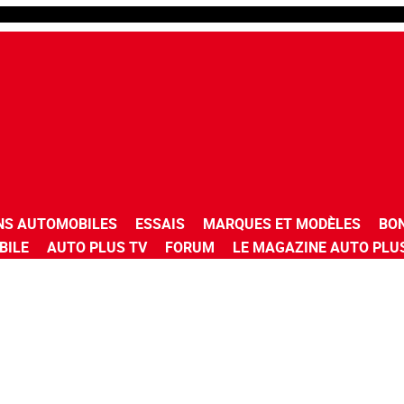
NS AUTOMOBILES
ESSAIS
MARQUES ET MODÈLES
BO
BILE
AUTO PLUS TV
FORUM
LE MAGAZINE AUTO PLU