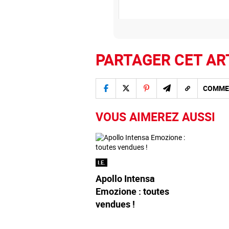
S’abonner
PARTAGER CET AR
Edisound
Flux RSS
Apple Podcasts
COMME
Partager l'épisode
Facebook
X
Linke
VOUS AIMEREZ AUSSI
I.E.
Apollo Intensa
Emozione : toutes
vendues !