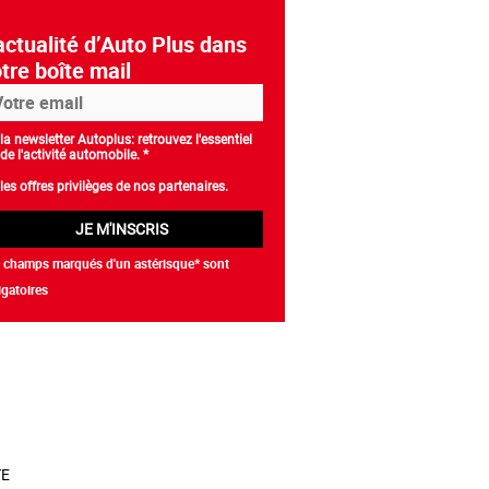
actualité d’Auto Plus dans
tre boîte mail
la newsletter Autoplus: retrouvez l'essentiel
de l'activité automobile. *
les offres privilèges de nos partenaires.
JE M'INSCRIS
 champs marqués d'un astérisque* sont
igatoires