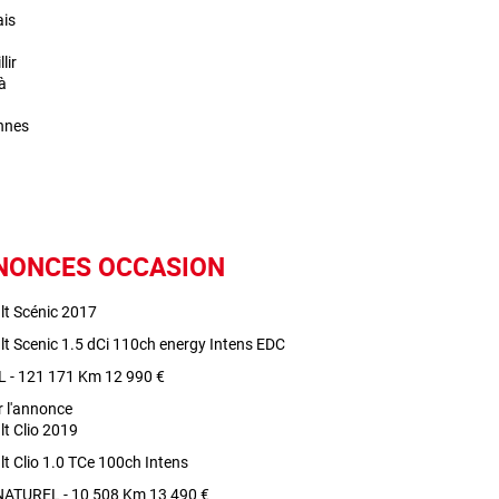
NONCES OCCASION
lt Scénic 2017
t Scenic 1.5 dCi 110ch energy Intens EDC
L - 121 171 Km
12 990 €
r l'annonce
t Clio 2019
t Clio 1.0 TCe 100ch Intens
ATUREL - 10 508 Km
13 490 €