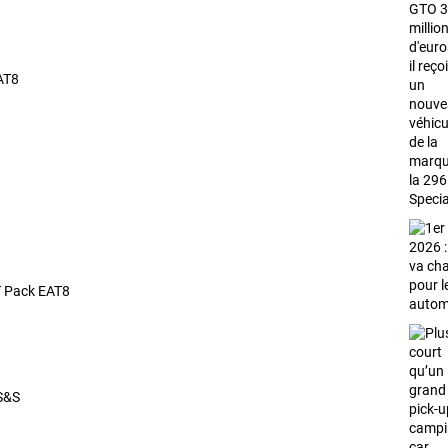
AT8
T Pack EAT8
S&S