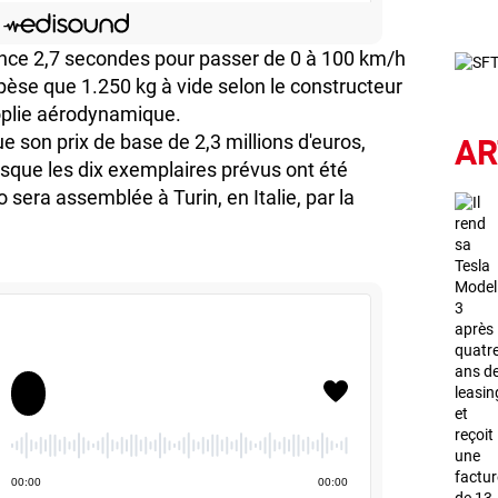
ce 2,7 secondes pour passer de 0 à 100 km/h
pèse que 1.250 kg à vide selon le constructeur
oplie aérodynamique.
AR
 son prix de base de 2,3 millions d'euros,
dIn
Lien de l'épisode
isque les dix exemplaires prévus ont été
 sera assemblée à Turin, en Italie, par la
00
:
00
00
:
00