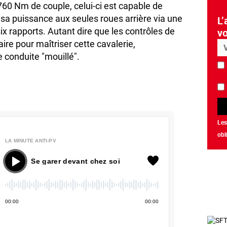
760 Nm de couple, celui-ci est capable de
 sa puissance aux seules roues arrière via une
L’
ix rapports. Autant dire que les contrôles de
vo
faire pour maîtriser cette cavalerie,
 conduite "mouillé".
Les
obl
LA MINUTE ANTI-PV
 - Se garer devant chez soi
00
:
00
00
:
00