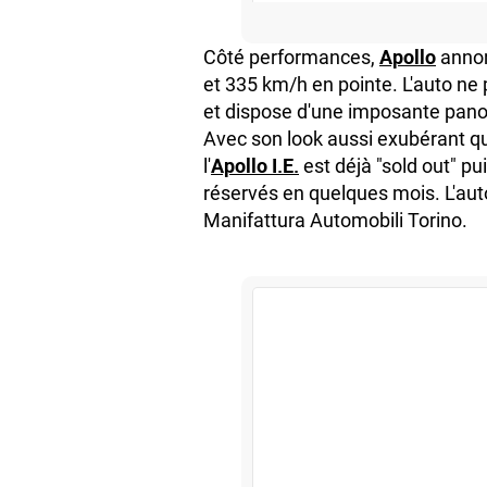
S’abonner
Apollo
Côté performances,
annon
Edisound
Flux RSS
et 335 km/h en pointe. L'auto ne 
et dispose d'une imposante pan
Partager l'épisode
Avec son look aussi exubérant que
Facebook
X
Linke
Apollo I.E.
l'
est déjà "sold out" pu
réservés en quelques mois. L'auto
Manifattura Automobili Torino.