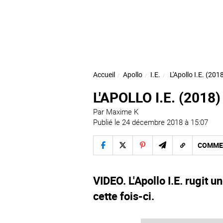
Accueil
Apollo
I.E.
L'Apollo I.E. (201
L'APOLLO I.E. (201
Par
Maxime K
Publié le 24 décembre 2018 à 15:07
COMME
VIDEO. L'Apollo I.E. rugit u
cette fois-ci.