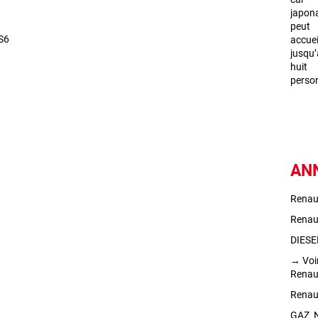
S6
AN
Renau
Renaul
DIESE
→
Voi
Renaul
Renaul
GAZ_N